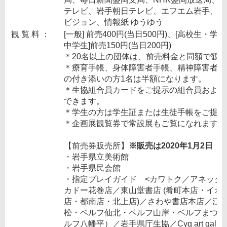
テレビ、岩手朝日テレビ、エフエム岩手、ラ
ビジョン、情報紙 ゆうゆう
観 覧 料 ：
[一般] 前売400円(当日500円)、[高校生・学生
中学生]前売150円(当日200円)
＊20名以上の団体は、前売料金と同額で観
＊療育手帳、身体障害者手帳、精神障害者保
の付き添いの方1名は半額になります。
＊生協組合員カードをご提示の組合員および
できます。
＊学生の方は学生証または生徒手帳をご提示
＊企画展観覧券で常設展もご覧になれます。
【前売券販売所】
※販売は2020年1月2日（
・岩手県立美術館
・岩手県民会館
・指定プレイガイド <カワトク／アネック
カドー花巻店／東山堂書店 (肴町本店・イ
店・都南店・北上店)／さわや書店本店／江釣
松・ベルフ仙北・ベルフ山岸・ベルフまつぞ
ルフ八幡平）／岩手県庁生協／Cyg art galle