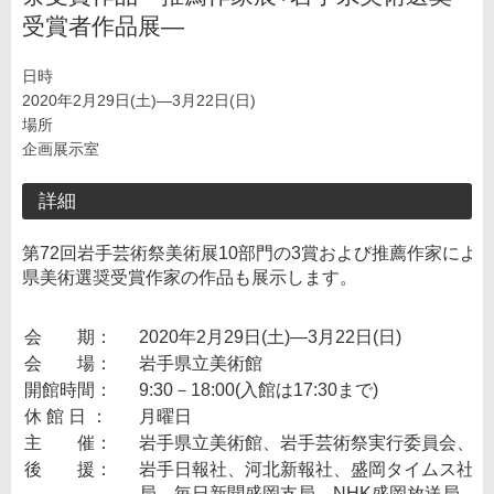
受賞者作品展―
日時
2020年2月29日(土)―3月22日(日)
場所
企画展示室
詳細
第72回岩手芸術祭美術展10部門の3賞および推薦作家による
県美術選奨受賞作家の作品も展示します。
会 期：
2020年2月29日(土)―3月22日(日)
会 場：
岩手県立美術館
開館時間：
9:30－18:00(入館は17:30まで)
休 館 日 ：
月曜日
主 催：
岩手県立美術館、岩手芸術祭実行委員会、公
後 援：
岩手日報社、河北新報社、盛岡タイムス社、
局、毎日新聞盛岡支局、NHK盛岡放送局、I