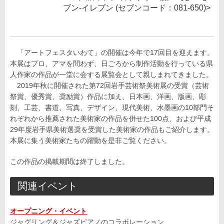
ブン‐イレブン (セブンコード：081-650)>
「アートフェスタいわて」の開催は今年で17回目を迎えます。
本展はプロ、アマを問わず、日ごろから制作活動を行っている県
人作家の作品が一堂に会する展覧会として親しまれてきました。
2019年秋に開催された第72回岩手芸術祭美術展の受賞（芸術
祭賞、優秀賞、奨励賞）作品に加え、日本画、洋画、版画、彫
刻、工芸、書道、写真、デザイン、現代美術、水墨画の10部門そ
れぞれから推薦された美術家の作品を併せた100点、および平成
29年度岩手県美術選奨を受賞した美術家の作品もご紹介します。
本展に集う美術家たちの躍動を是非ご覧ください。
この作品の掲載期間は終了しました。
関連イベント
オープニング・イベント
ジャグリング＆ジャズピアノのコラボレーション