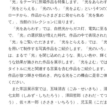
「光」をテーマに所蔵作品を特集します。「光をあらわ
「光をとらえる」「光のいろ」「光をよむ」という4つの
ローチから、作品からさまざまに発せられる「光を集め
て」、当館のコレクションに迫ります。
「光をあらわす」では、自然光からガス灯、電気に至
で、「光」の選択肢が増えた時代、作品の中で表現され
「光」をご覧いただきます。「光をとらえる」では、「
を用いて制作する写真作品をご紹介します。「光のいろ
は、まるで「光」を閉じ込めたような、美しい色や、輝
うな効果が施された作品を展示します。「光をよむ」で
タイトルに光と関連する言葉を含む作品をご紹介します
作品が放つ輝きや煌めき、内なる光をこの機会に是非ご
ください。
また常設展示室では、五味清吉（ごみ・せいきち）、
七太郎（しみず・しちたろう）、澤田哲郎（さわだ・て
う）、佐々木一郎（ささき・いちろう）、児玉晃（こだ