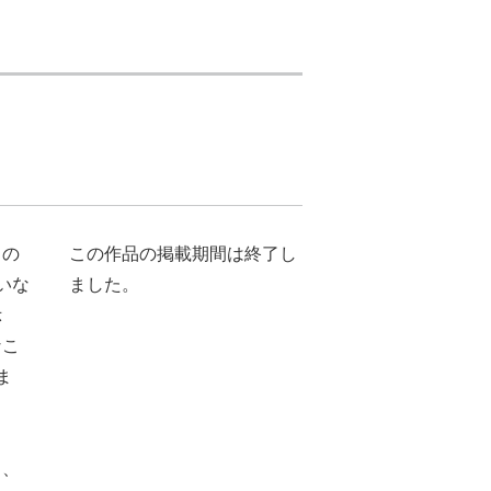
りの
この作品の掲載期間は終了し
いな
ました。
示
なこ
ま
し、