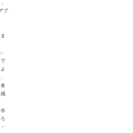
す」
アプ
るま
た
光」
」で
くよ
は、
。各
体感
清水
つろ
ま・