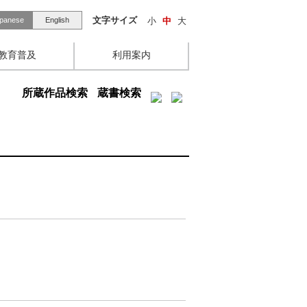
文字サイズ
小
中
大
panese
English
教育普及
利用案内
所蔵作品検索
蔵書検索