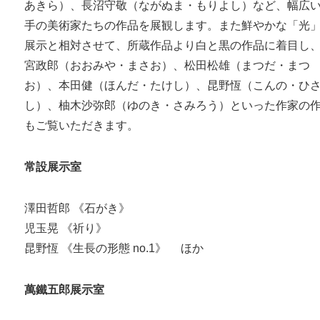
あきら）、長沼守敬（ながぬま・もりよし）など、幅広
手の美術家たちの作品を展観します。また鮮やかな「光
展示と相対させて、所蔵作品より白と黒の作品に着目し
宮政郎（おおみや・まさお）、松田松雄（まつだ・まつ
お）、本田健（ほんだ・たけし）、昆野恆（こんの・ひ
し）、柚木沙弥郎（ゆのき・さみろう）といった作家の
もご覧いただきます。
常設展示室
澤田哲郎 《石がき》
児玉晃 《祈り》
昆野恆 《生長の形態 no.1》 ほか
萬鐵五郎展示室