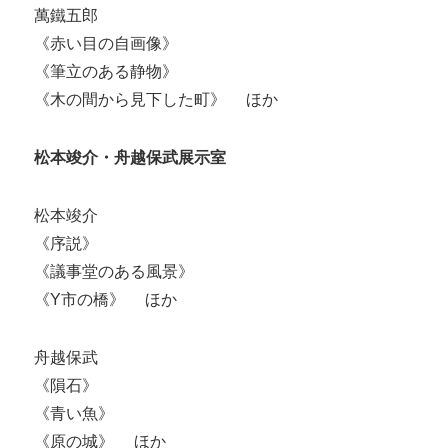
萬鐵五郎
《赤い目の自画像》
《筆立のある静物》
《木の間から見下した町》 ほか
松本竣介・舟越保武展示室
松本竣介
《序説》
《議事堂のある風景》
《Y市の橋》 ほか
舟越保武
《隕石》
《青い魚》
《原の城》 ほか