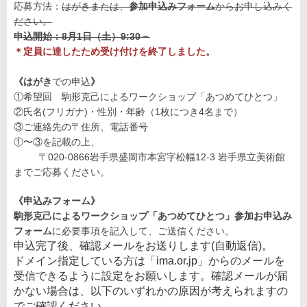
応募方法：
はがきまたは、
参加申込みフォーム
からお申し込みく
ださい。
申込開始：8月1日（土）9:30－
＊定員に達したため受け付けを終了しました。
《はがき
での申込
》
①希望回 駒形克己によるワークショップ「あつめてひとつ」
②氏名(フリガナ)・性別・年齢（1枚につき4名まで）
③ご連絡先の〒住所、電話番号
①〜③を記載の上、
〒020-0866岩手県盛岡市本宮字松幅12-3 岩手県立美術館
までご応募ください。
《
申込みフォーム
》
駒形克己によるワークショップ「あつめてひとつ」参加お申込み
フォーム
に必要事項を記入して、ご送信ください。
申込完了後、確認メールをお送りします(自動返信)。
ドメイン指定している方は「ima.or.jp」からのメールを
受信できるように設定をお願いします。確認メールが届
かない場合は、以下のいずれかの原因が考えられますの
でご確認ください。