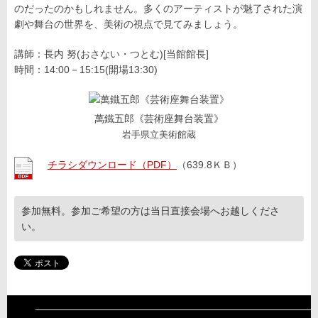
のだったのかもしれません。多くのアーティストが魅了された演
劇や舞台の世界を、美術の視点で見てみましょう。
講師：長内 努(おさない・つとむ)[当館館長]
時間：14:00－15:15(開場13:30)
萬鐵五郎《芸術座舞台装置》
岩手県立美術館蔵
チラシダウンロード（PDF）
（639.8ＫＢ）
参加無料。参加ご希望の方は当日直接会場へお越しくださ
い。