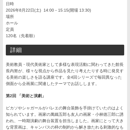
日時
2026年8月22日(土) 14:00－15:15(開場 13:30)
場所
ホール
定員
120名（先着順）
詳細
美術教員・現代美術家として多様な表現活動に関わってきた館長
長内努が、様々な視点から作品を見たり考えたりする時に発見す
る美術の楽しさを語る講座です。全4回シリーズで毎回異なった
側面から企画展に関連したテーマでお話しします。
第2回 「美術と演劇」
ピカソやシャガールがバレエの舞台装飾を手掛けていたのはよく
知られています。画家の萬鐵五郎も友人の画家・小林徳三郎に誘
われ、一時期演劇の舞台装置を担当しました。画家にとって大き
な背景画は、キャンバスの枠の制約から解き放たれる刺激的なも