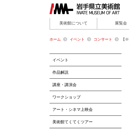
美術館について
展覧会
ホーム
イベント
コンサート
【※
イベント
作品解説
講座・講演会
ワークショップ
アート・シネマ上映会
美術館てくてくツアー