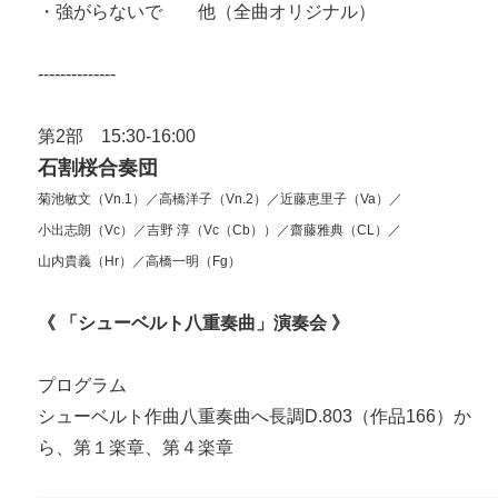
・強がらないで 他（全曲オリジナル）
--------------
第2部 15:30-16:00
石割桜合奏団
菊池敏文（Vn.1）／高橋洋子（Vn.2）／近藤恵里子（Va）／
小出志朗（Vc）／吉野 淳（Vc（Cb））／齋藤雅典（CL）／
山内貴義（Hr）／高橋一明（Fg）
《 「シューベルト八重奏曲」演奏会 》
プログラム
シューベルト作曲八重奏曲へ長調D.803（作品166）か
ら、第１楽章、第４楽章