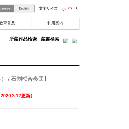
文字サイズ
小
中
大
panese
English
教育普及
利用案内
所蔵作品検索
蔵書検索
 / 石割桜合奏団】
0.3.12更新）