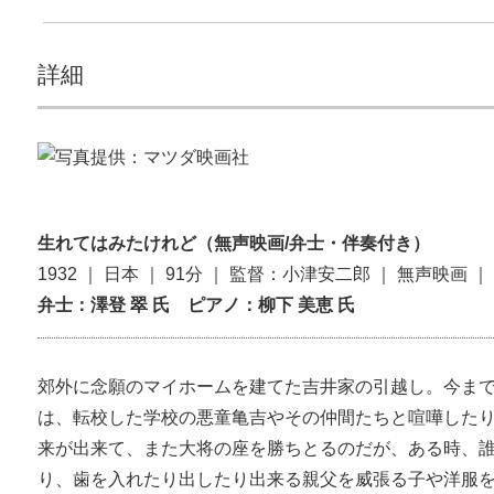
詳細
生れてはみたけれど（無声映画/弁士・伴奏付き）
1932 ｜ 日本 ｜ 91分 ｜ 監督：小津安二郎 ｜ 無声映画 
弁士：澤登 翠 氏 ピアノ：柳下 美恵 氏
郊外に念願のマイホームを建てた吉井家の引越し。今ま
は、転校した学校の悪童亀吉やその仲間たちと喧嘩した
来が出来て、また大将の座を勝ちとるのだが、ある時、
り、歯を入れたり出したり出来る親父を威張る子や洋服