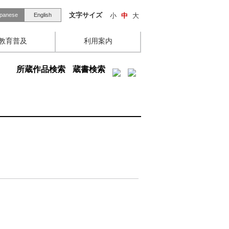
文字サイズ
小
中
大
panese
English
教育普及
利用案内
所蔵作品検索
蔵書検索