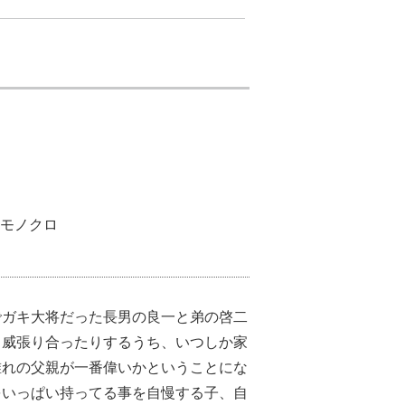
｜ モノクロ
でガキ大将だった長男の良一と弟の啓二
り威張り合ったりするうち、いつしか家
誰れの父親が一番偉いかということにな
をいっぱい持ってる事を自慢する子、自