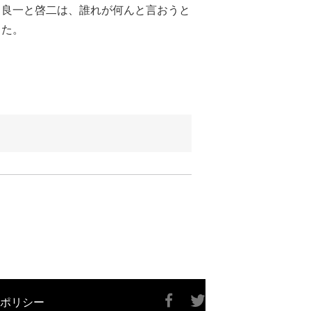
、良一と啓二は、誰れが何んと言おうと
った。
ポリシー