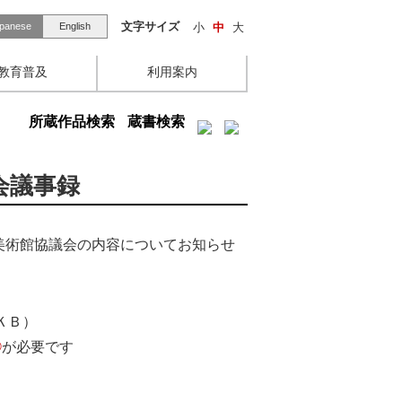
文字サイズ
小
中
大
panese
English
教育普及
利用案内
所蔵作品検索
蔵書検索
会議事録
立美術館協議会の内容についてお知らせ
8ＫＢ）
®
が必要です