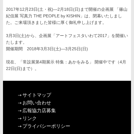
2017年12月23日(土・祝)―2月18日(日)まで開催の企画展 「篠山
紀信展 写真力 THE PEOPLE by KISHIN」は、閉幕いたしまし
た。ご来場頂きました皆様に厚く御礼申し上げます。
3月3日(土)から、企画展「アートフェスタいわて2017」を開催い
たします。
開催期間 2018年3月3日(土)―3月25日(日)
現在、「常設展第4期展示 特集：あかをみる」 開催中です（4月
22日(日)まで）。
サイトマップ
お問い合わせ
広報協力店募集
リンク
プライバシーポリシー