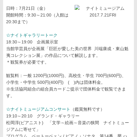
日時：7月21日（金）
開館時間：9:30～21:00（入館は
20:30まで）
☆ナイトギャラリートーク
18:30～19:00 企画展示室
当館学芸員が企画展「巨匠が愛した美の世界 川端康成・東山魁
夷コレクション展」の作品について解説します。
＊観覧券が必要です。
観覧料：一般 1200円(1000円)、高校生・学生 700円(600円)、
小学生・中学生 500円(400円) ( )内は団体料金。
※生活協同組合の組合員カードご提示で団体料金で観覧できま
す。
☆ナイトミュージアムコンサート
（鑑賞無料です）
19:10～20:10 グランド・ギャラリー
松岡淳(ピアニスト) 「文学～絵画～音楽の狭間 ナイトミュー
ジアムに寄せて」
プログラム ベートーベェン / ピアノ・ソナタ 第14番 嬰 ハ