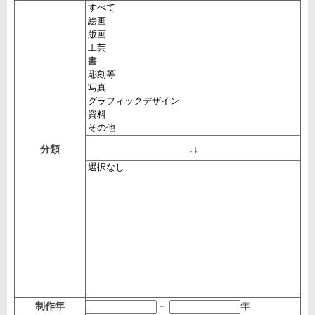
分類
↓↓
制作年
－
年