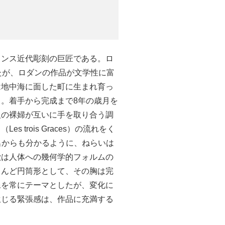
ランス近代彫刻の巨匠である。ロ
たが、ロダンの作品が文学性に富
は地中海に面した町に生まれ育っ
。着手から完成まで8年の歳月を
人の裸婦が互いに手を取り合う調
trois Graces）の流れをく
う作品名からも分かるように、ねらいは
徴は人体への幾何学的フォルムの
とんど円筒形として、その胸は完
像を常にテーマとしたが、変化に
生じる緊張感は、作品に充満する