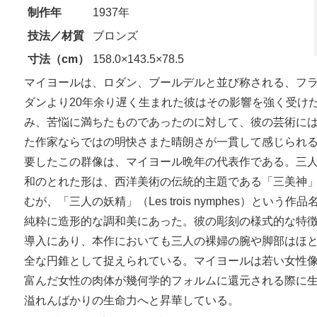
制作年
1937年
技法／材質
ブロンズ
寸法（cm）
158.0×143.5×78.5
マイヨールは、ロダン、ブールデルと並び称される、フ
ダンより20年余り遅く生まれた彼はその影響を強く受け
み、苦悩に満ちたものであったのに対して、彼の芸術に
た作家ならではの明快さまた晴朗さが一貫して感じられる
要したこの群像は、マイヨール晩年の代表作である。三
和のとれた形は、西洋美術の伝統的主題である「三美神」（Les 
むが、「三人の妖精」（Les trois nymphes）とい
純粋に造形的な調和美にあった。彼の彫刻の様式的な特
導入にあり、本作においても三人の裸婦の腕や脚部はほ
全な円錐として捉えられている。マイヨールは若い女性
富んだ女性の肉体が幾何学的フォルムに還元される際に
溢れんばかりの生命力へと昇華している。