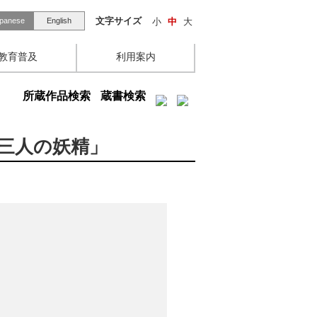
文字サイズ
小
中
大
panese
English
教育普及
利用案内
所蔵作品検索
蔵書検索
三人の妖精」