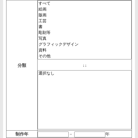
分類
↓↓
制作年
－
年