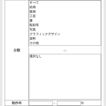
分類
↓↓
制作年
－
年