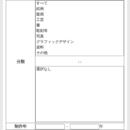
分類
↓↓
制作年
－
年