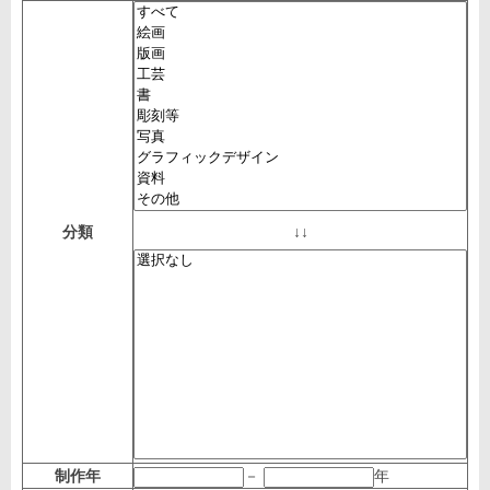
分類
↓↓
制作年
－
年