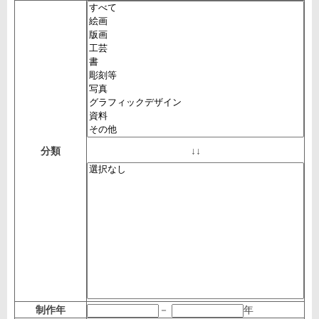
分類
↓↓
制作年
－
年